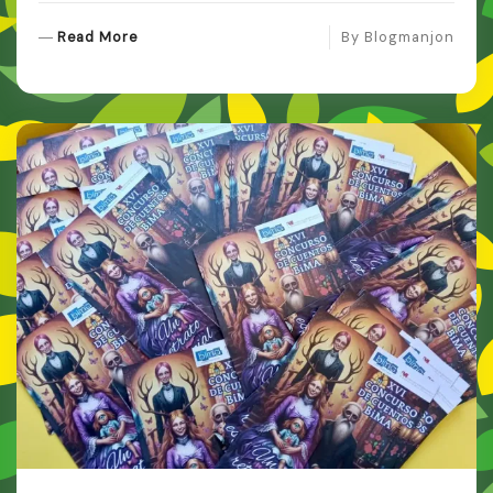
R
Read More
By
Blogmanjon
E
A
D
M
O
R
E