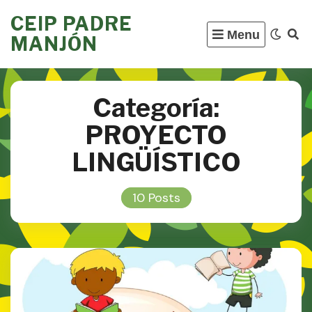
Skip
CEIP PADRE
to
Menu
MANJÓN
content
Categoría:
PROYECTO
LINGÜÍSTICO
10 Posts