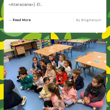
«Atarazana»). El…
R
Read More
By
Blogmanjon
E
A
D
M
O
R
E