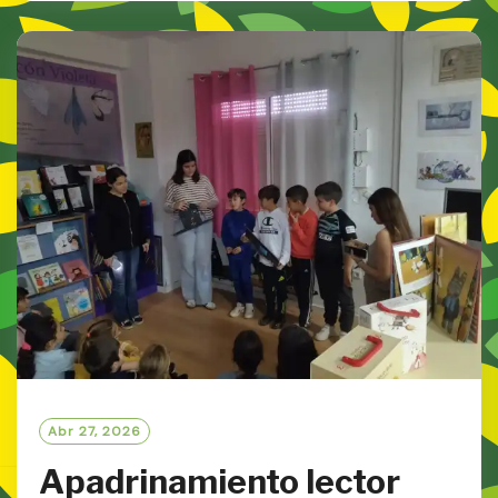
D
M
O
R
E
Abr 27, 2026
Apadrinamiento lector