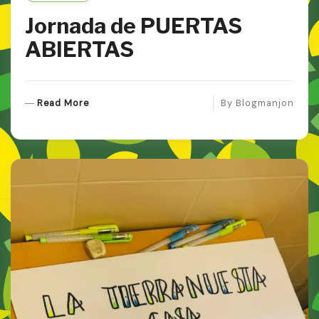
Jornada de PUERTAS
ABIERTAS
R
Read More
By
Blogmanjon
E
A
D
M
O
R
E