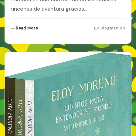
rincones de aventura gracias…
R
Read More
By
Blogmanjon
E
A
D
M
O
R
E