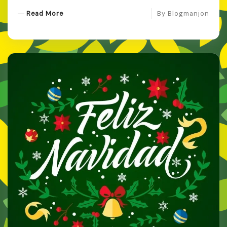
R
Read More
By
Blogmanjon
E
A
D
M
O
R
E