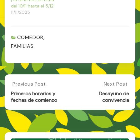
del 10/11 hasta el 5/12!
11/11/2025
COMEDOR
,
FAMILIAS
Post
Previous Post
Next Post
Previous
Next
Post:
Post:
navigation
Primeros horarios y
Desayuno de
Primeros
Desayuno
fechas de comienzo
convivencia
Horarios
De
Y
Convivencia
Fechas
De
Comienzo