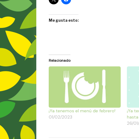
Me gusta esto:
Relacionado
¡Ya tenemos el menú de febrero!
¡Ya t
01/02/2023
hasta
26/01