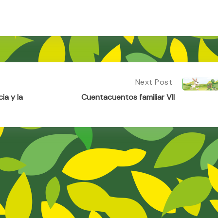
Next Post
Next
Post:
ia y la
Cuentacuentos familiar VII
Cuentacuentos
Familiar
VII