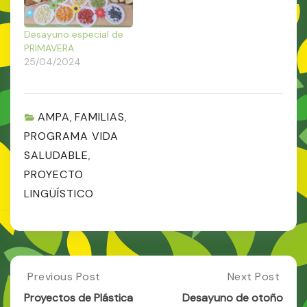
Desayuno especial de
PRIMAVERA
25/04/2024
AMPA
FAMILIAS
,
,
PROGRAMA VIDA
SALUDABLE
,
PROYECTO
LINGÜÍSTICO
Post
Previous Post
Next Post
Previous
Next
Post:
Post:
navigation
Proyectos de Plástica
Desayuno de otoño