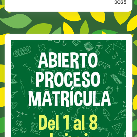
Proyectos
Desayuno
2025
De
De
Plástica
Otoño
2025