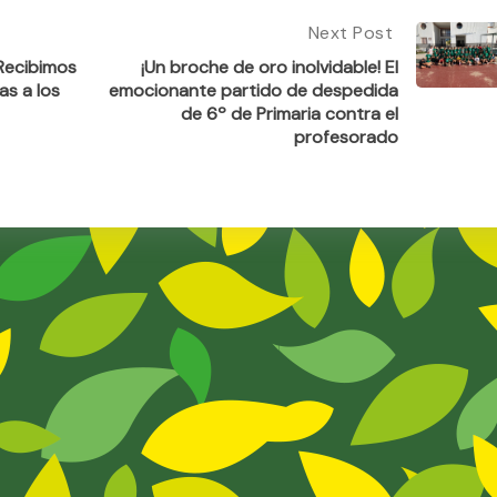
Next Post
Next
Post:
 Recibimos
¡Un broche de oro inolvidable! El
¡Un
as a los
emocionante partido de despedida
Broche
de 6º de Primaria contra el
De
profesorado
Oro
Inolvidable!
El
Emocionante
Partido
De
Despedida
De
6º
De
Primaria
Contra
El
Profesorado