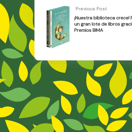
Post
Previous Post
Previous
Post:
navigation
¡Nuestra biblioteca crece!
¡Nuestra
un gran lote de libros graci
Biblioteca
Premios BIMA
Crece!
Recibimos
Un
Gran
Lote
De
Libros
Gracias
A
Los
Premios
BIMA