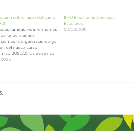
mación sobre inicio del curso
INFO Elecciones Consejos
-21
Escolares…
adas familias, os informamos
28/09/2018
 partir de mañana
zamos la organización, algo
iar, del nuevo curso
mico 2020/21. Os avisamos
a a haber cambios drásticos
/2020
 acceso y salida del centro
otivos que ya todos
emos de sobra. Se
ilizará, en la medida de lo
le,…
S
,