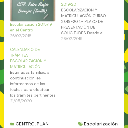
2019/20
ESCOLARIZACIÓN Y
MATRICULACIÓN CURSO
2.019-20 1.- PLAZO DE
Escolarización 2018/19
PRESENTACIÓN DE
en el Centro
SOLICITUDES Desde el
26/02/2018
día 1 de marzo* al 1 de
26/02/2019
abril en la Secretaría del
CALENDARIO DE
centro, durante el
TRÁMITES
horario lectivo, en los
ESCOLARIZACIÓN Y
Registros Generales y
MATRICULACIÓN
telemáticamente. Los
Estimadas familias, a
impresos se recogerán
continuación les
en la propia secretaría
informamos de las
(ANEXO III) o se sacarán
fechas para efectuar
desde…
los trámites pertinentes
en cuanto a
21/05/2020
Escolarización (nuevo
alumnado y 3 años) y
Matriculación
CENTRO
PLAN
Escolarización
(alumnado de nuestro
,