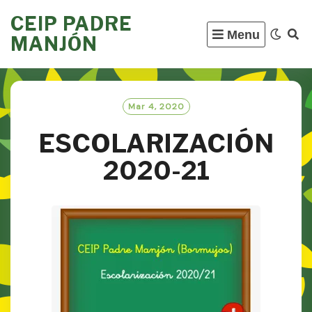
Skip
CEIP PADRE
to
Menu
MANJÓN
content
Mar 4, 2020
ESCOLARIZACIÓN
2020-21