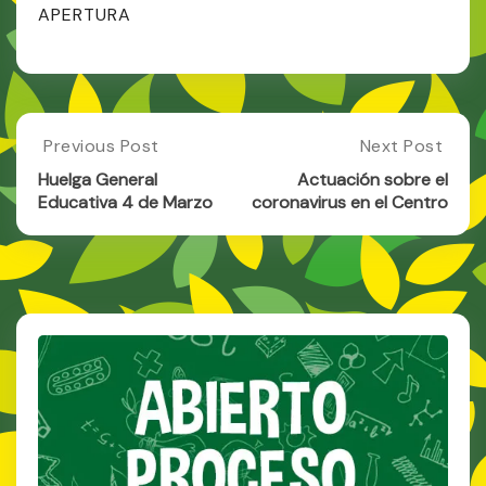
Centro): CALENDARIO
APERTURA
PARA NUEVO
ALUMNADO TRES AÑOS:
18 de mayo a 01 de
junio: ESCOLARIZACIÓN
(alumnado nuevo en el
Centro, que proviene…
Post
Previous Post
Next Post
Previous
Next
Post:
Post:
navigation
Huelga General
Actuación sobre el
Huelga
Actuación
Educativa 4 de Marzo
coronavirus en el Centro
General
Sobre
Educativa
El
4
Coronavirus
De
En
Marzo
El
Centro