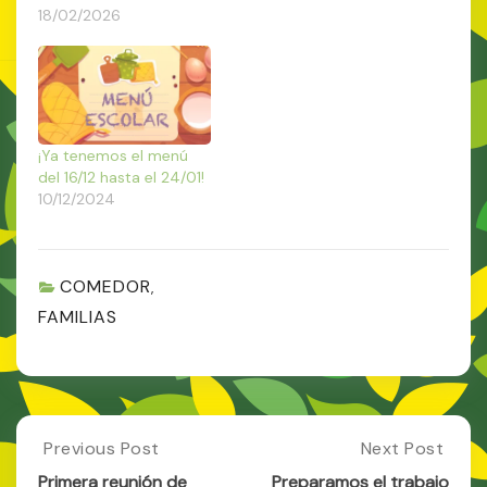
18/02/2026
¡Ya tenemos el menú
del 16/12 hasta el 24/01!
10/12/2024
COMEDOR
,
FAMILIAS
Post
Previous Post
Next Post
Previous
Next
Post:
Post:
Primera reunión de
Preparamos el trabajo