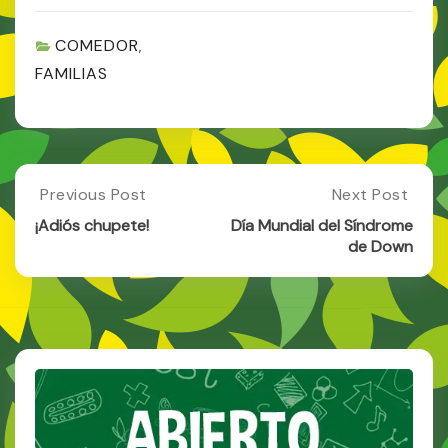
COMEDOR
,
FAMILIAS
Post
Previous Post
Next Post
Previous
Next
Post:
Post:
navigation
¡Adiós chupete!
Día Mundial del Síndrome
¡Adiós
Día
de Down
Chupete!
Mundial
Del
Síndrome
De
Down