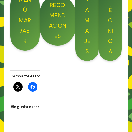
RECO
Ú
A
É
MEND
MAR
M
C
ACION
/AB
A
NI
ES
R
JE
C
S
A
Comparte esto:
Me gusta esto: