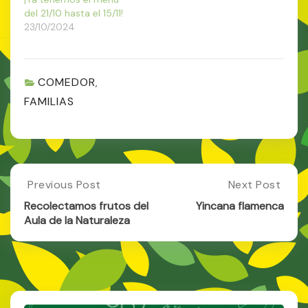
del 21/10 hasta el 15/11!
23/10/2024
COMEDOR
,
FAMILIAS
Post
Previous Post
Next Post
Previous
Next
Post:
Post:
navigation
Recolectamos frutos del
Yincana flamenca
Recolectamos
Yincana
Aula de la Naturaleza
Frutos
Flamenca
Del
Aula
De
La
Naturaleza