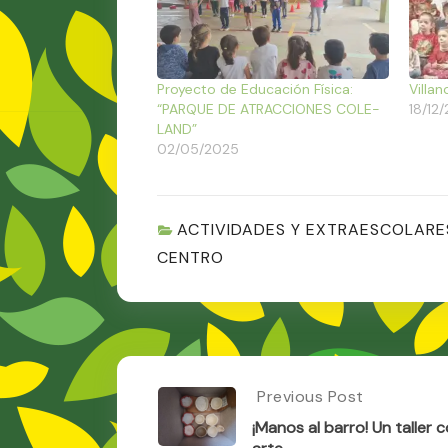
Proyecto de Educación Física:
Villan
“PARQUE DE ATRACCIONES COLE-
18/12
LAND”
02/05/2025
ACTIVIDADES Y EXTRAESCOLARE
CENTRO
Post
Previous Post
Previous
Post:
navigation
¡Manos al barro! Un taller
¡Manos