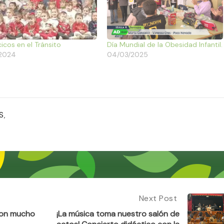
cicos en el Tránsito
Día Mundial de la Obesidad Infantil.
/2024
04/03/2025
S
,
Next Post
Next
Post:
 con mucho
¡La música toma nuestro salón de
¡La