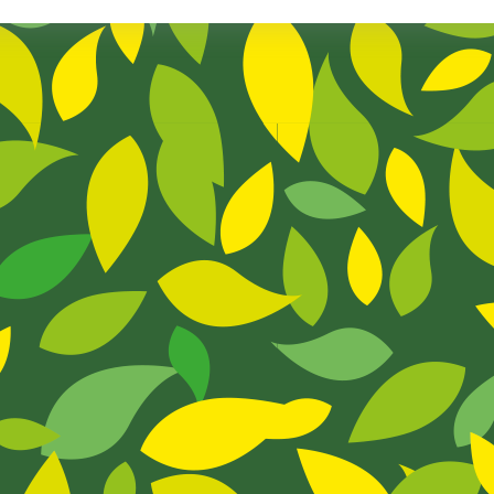
Una
Visita
Muy
Especial
En
Nuestro
Programa
De
Tránsito