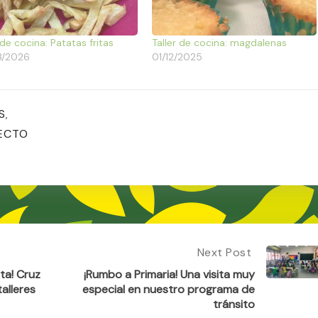
 de cocina: Patatas fritas
Taller de cocina: magdalenas
3/2026
01/12/2025
S
,
ECTO
Next Post
Next
Post:
ta! Cruz
¡Rumbo a Primaria! Una visita muy
¡Rumbo
talleres
especial en nuestro programa de
A
tránsito
Primaria!