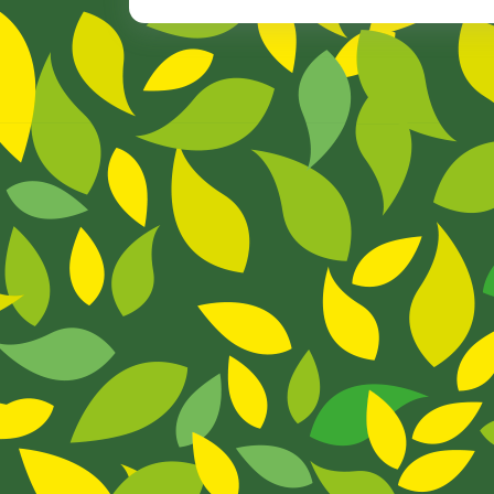
El
Planeta!
Cruz
Roja
Llena
Nuestro
Cole
De
Talleres
Medioambientales