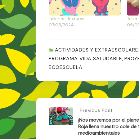
Taller de Texturas
Taller
07/05/2024
05/0
ACTIVIDADES Y EXTRAESCOLARE
PROGRAMA VIDA SALUDABLE
PROY
,
ECOESCUELA
Post
Previous Post
Previous
Post:
navigation
¡Nos movemos por el plane
¡Nos
Roja llena nuestro cole de 
Movemos
medioambientales
Por