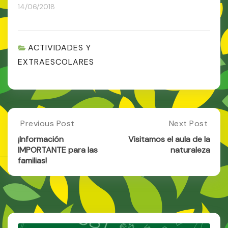
14/06/2018
ACTIVIDADES Y
EXTRAESCOLARES
Post
Previous Post
Next Post
Previous
Next
Post:
Post:
navigation
¡Información
Visitamos el aula de la
¡Información
Visitamos
IMPORTANTE para las
naturaleza
IMPORTANTE
El
familias!
Para
Aula
Las
De
Familias!
La
Naturaleza