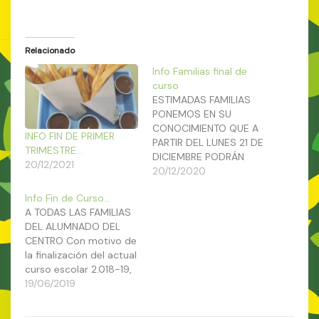
Relacionado
Info Familias final de
curso
ESTIMADAS FAMILIAS
PONEMOS EN SU
CONOCIMIENTO QUE A
INFO FIN DE PRIMER
PARTIR DEL LUNES 21 DE
TRIMESTRE…
DICIEMBRE PODRÁN
20/12/2021
DESCARGARSE LOS
20/12/2020
BOLETINES DE NOTAS
Info Fin de Curso…
DE LA 1ª EVALUACIÓN
A TODAS LAS FAMILIAS
EN EL PUNTO DE
DEL ALUMNADO DEL
RECOGIDA DE LA
CENTRO Con motivo de
APLICACIÓN IPASEN POR
la finalización del actual
CADA ALUMNO/A. DE LA
curso escolar 2.018-19,
MISMA MANERA LE
se hace necesario
19/06/2019
COMUNICAMOS QUE A
precisar algunos avisos:
PARTIR DEL MARTES 22
Primero: Entrega de
SALDRÁN A…