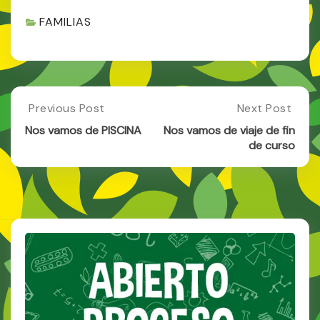
Boletines y finalización
FAMILIAS
clases El viernes 21 de
junio a las 14 horas se le
entregará al alumnado
los boletines de
calificaciones. En…
Post
Previous Post
Next Post
Previous
Next
Post:
Post:
navigation
Nos vamos de PISCINA
Nos vamos de viaje de fin
Nos
Nos
de curso
Vamos
Vamos
De
De
PISCINA
Viaje
De
Fin
De
Curso