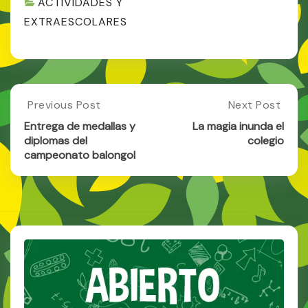
ACTIVIDADES Y
EXTRAESCOLARES
Post
Previous Post
Next Post
Previous
Next
Post:
Post:
navigation
Entrega de medallas y
La magia inunda el
Entrega
La
diplomas del
colegio
De
Magia
campeonato balongol
Medallas
Inunda
Y
El
Diplomas
Colegio
Del
Campeonato
Balongol