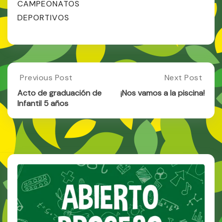
CAMPEONATOS
DEPORTIVOS
Post
Previous Post
Next Post
Previous
Next
Post:
Post:
navigation
Acto de graduación de
¡Nos vamos a la piscina!
Acto
¡Nos
Infantil 5 años
De
Vamos
Graduación
A
De
La
Infantil
Piscina!
5
Años