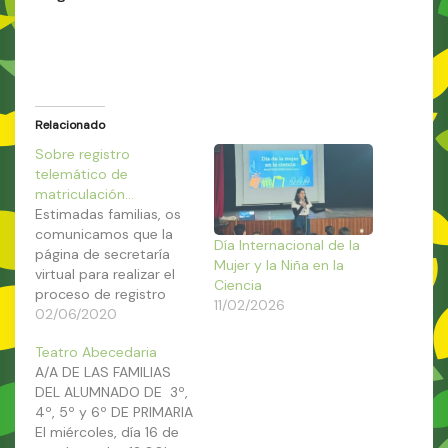
Relacionado
Sobre registro
telemático de
matriculación…
Estimadas familias, os
comunicamos que la
Día Internacional de la
página de secretaría
Mujer y la Niña en la
virtual para realizar el
Ciencia
proceso de registro
11/02/2026
telemático de
02/06/2020
matriculación no ha
Teatro Abecedaria
estado activo en el día
A/A DE LAS FAMILIAS
de hoy. Lamentamos
DEL ALUMNADO DE 3º,
las molestias pero son
4º, 5º y 6º DE PRIMARIA
causas ajenas a
El miércoles, día 16 de
nosotros. Parece que