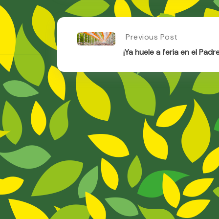
Post
Previous Post
Previous
Post:
navigation
¡Ya huele a feria en el Padr
¡Ya
Huele
A
Feria
En
El
Padre
Manjón!