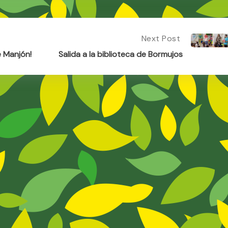
Next Post
Next
Post:
e Manjón!
Salida a la biblioteca de Bormujos
Salida
A
La
Biblioteca
De
Bormujos