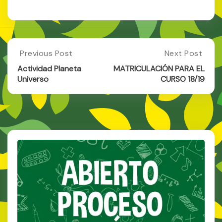
Post
Previous Post
Next Post
Previous
Next
Post:
Post:
navigation
Actividad Planeta
MATRICULACIÓN PARA EL
Actividad
MATRICULACI
Universo
CURSO 18/19
Planeta
PARA
Universo
EL
CURSO
18/19