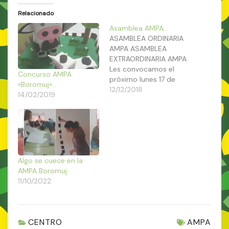
Relacionado
Asamblea AMPA…
ASAMBLEA ORDINARIA
AMPA ASAMBLEA
EXTRAORDINARIA AMPA
Les convocamos el
Concurso AMPA
próximo lunes 17 de
«Boromuj»…
diciembre a las 17 hrs. a
12/12/2018
14/02/2019
la Asamblea ordinaria y
Asamblea
extraordinaria que se
realizará en el salón de
actos del colegio. El
orden del día, es el
Algo se cuece en la
siguiente: ASAMBLEA
AMPA Boromuj
ORDINARIA - Proyectos
11/10/2022
- Estado de cuentas…
CENTRO
AMPA