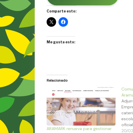
Comparte esto:
Me gusta esto:
Relacionado
Comun
Arama
Adjun
Empre
cater
escol
oficia
ARAMARK renueva para gestionar
conoc
20/02