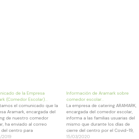
icado de la Empresa
Información de Aramark sobre
rk (Comedor Escolar)…
comedor escolar…
tamos el comunicado que la
La empresa de catering ARAMARK,
sa Aramark, encargada del
encargada del comedor escolar,
ing de nuestro comedor
informa a las familias usuarias del
ar, ha enviado al correo
mismo que durante los días de
l del centro para
cierre del centro por el Covid-19,
imiento de las familias
/2019
NO SE PASARÁ EL COBRO DEL
15/03/2020