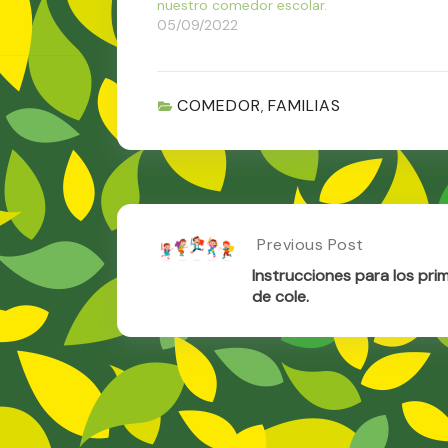
nuestro comedor escolar.
usuar
05/09/2022
ARAM
COMEDOR
FAMILIAS
,
Post
Previous Post
Previous
Post:
navigation
Instrucciones para los pri
Instrucciones
de cole.
Para
Los
Primeros
Días
De
Cole.