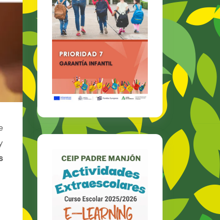
e
y
s