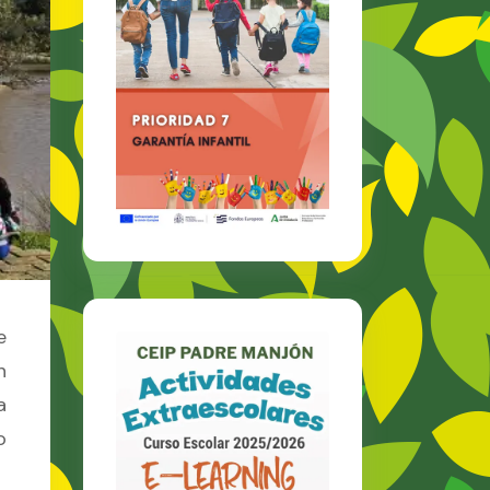
e
n
a
o