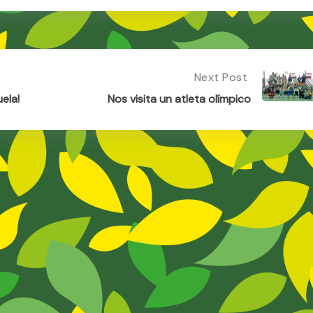
Next Post
Next
Post:
ela!
Nos visita un atleta olímpico
Nos
Visita
Un
Atleta
Olímpico