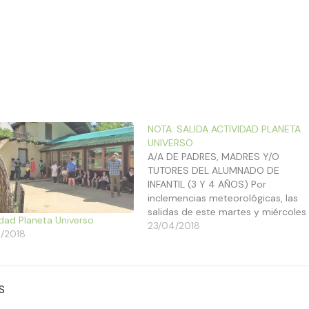
NOTA: SALIDA ACTIVIDAD PLANETA
UNIVERSO
A/A DE PADRES, MADRES Y/O
TUTORES DEL ALUMNADO DE
INFANTIL (3 Y 4 AÑOS) Por
inclemencias meteorológicas, las
salidas de este martes y miércoles
idad Planeta Universo
(24 y 25 de abril) a la Cañada de
23/04/2018
/2018
los Pájaros por parte de infantil de
3 y 4 años, se posponen para los
siguientes días:…
S