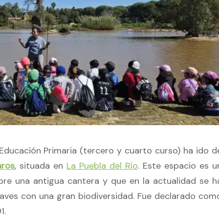
Educación Primaria (tercero y cuarto curso) ha ido d
aros
, situada en
La Puebla del Río
. Este espacio es u
re una antigua cantera y que en la actualidad se h
 aves con una gran biodiversidad. Fue declarado com
1.