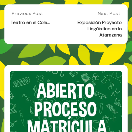
Post
Previous Post
Next Post
Previous
Next
Post:
Post:
navigation
Teatro en el Cole…
Exposición Proyecto
Teatro
Exposición
Lingüístico en la
En
Proyecto
Atarazana
El
Lingüístico
Cole…
En
La
Atarazana