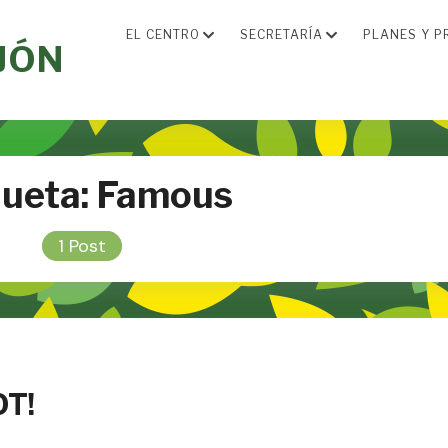
EL CENTRO
SECRETARÍA
PLANES Y P
JÓN
queta:
Famous
1 Post
OT!