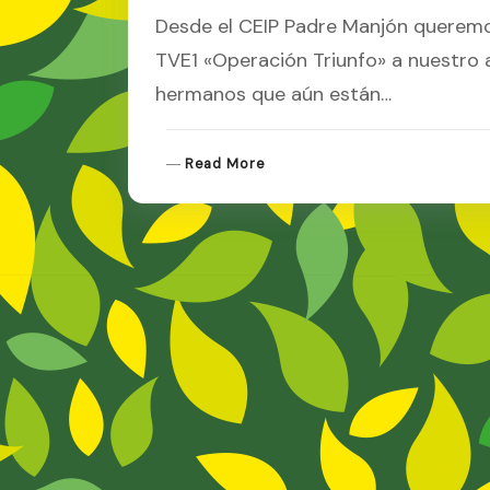
Desde el CEIP Padre Manjón queremo
TVE1 «Operación Triunfo» a nuestro
hermanos que aún están…
R
Read More
E
A
D
M
O
R
E