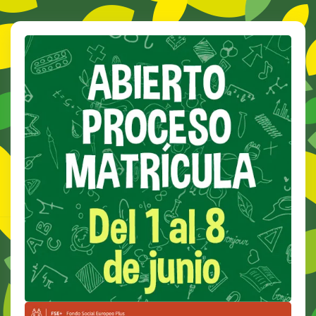
M
O
R
E