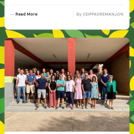
R
Read More
By
CEIPPADREMANJON
E
A
D
M
O
R
E