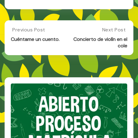
Post
Previous Post
Next Post
Previous
Next
Post:
Post:
navigation
Cuéntame un cuento.
Concierto de violín en el
Cuéntame
Concierto
cole
Un
De
Cuento.
Violín
En
El
Cole