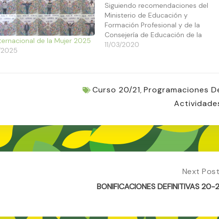
Siguiendo recomendaciones del
Ministerio de Educación y
Formación Profesional y de la
Consejería de Educación de la
nternacional de la Mujer 2025
Junta de Andalucía, el Centro ha
11/03/2020
/2025
establecido unas pautas para
informar y prevenir al alumnado
frente al virus COVID-19, también
llamado “coronavirus”. Los tutores
Curso 20/21
Programaciones D
,
han informado…
Actividade
Next Pos
Next
Post:
BONIFICACIONES DEFINITIVAS 20-2
BONIFICA
DEFINITIV
20-