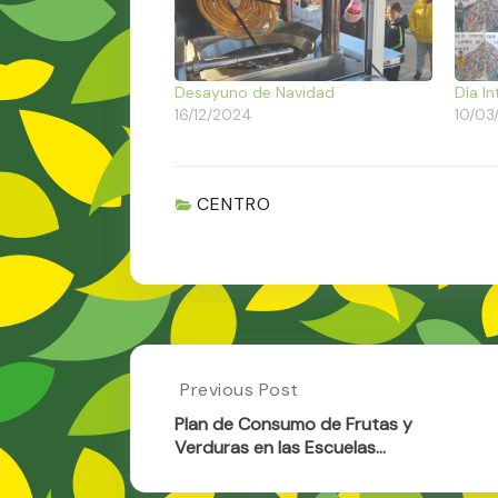
Desayuno de Navidad
Día I
16/12/2024
10/03
CENTRO
Post
Previous Post
Previous
Post:
navigation
Plan de Consumo de Frutas y
Plan
Verduras en las Escuelas…
De
Consumo