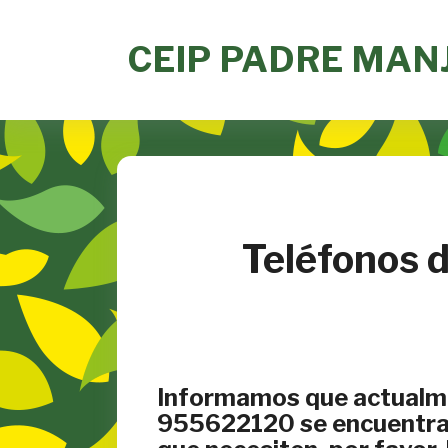
Skip
to
CEIP PADRE MAN
content
Teléfonos 
Informamos que actualmen
955622120 se encuentra i