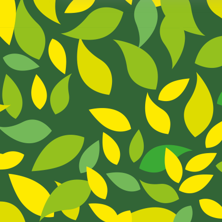
De
Frutas
Y
Verduras
En
Las
Escuelas…