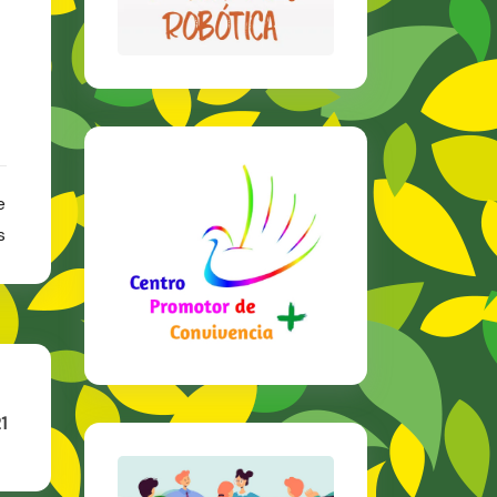
e
s
t
1
CIONES
AS