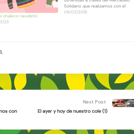
Solidario que realizamos con el
alumnado del Centro. Haz click
08/02/2018
el chaleco navideño
para ver ;) ¡Un millón de gracias al
/2023
CEIP Padre Manjón! Con vuestros
dibujos solidarios, habéis
contribuido a mejorar la…
S
,
Next Post
Next
Post:
unos con
El ayer y hoy de nuestro cole (1)
El
Ayer
Y