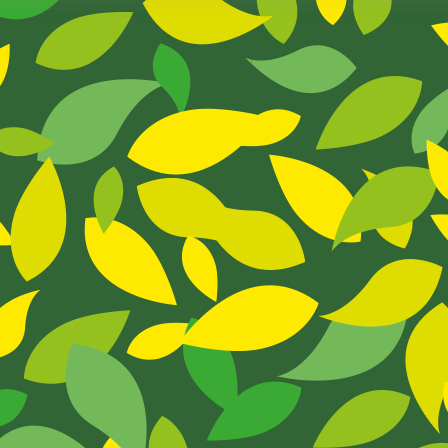
Hoy
De
Nuestro
Cole
(1)