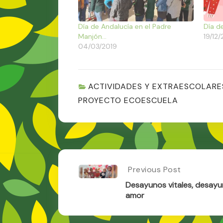
Día de Andalucía en el Padre
Día d
Manjón…
19/12
04/03/2019
ACTIVIDADES Y EXTRAESCOLARE
PROYECTO ECOESCUELA
Post
Previous Post
Previous
Post:
navigation
Desayunos vitales, desay
Desayunos
amor
Vitales,
Desayunos