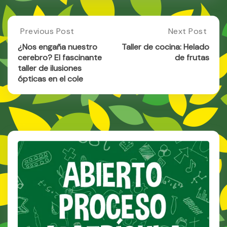
Post
Previous Post
Next Post
Previous
Next
Post:
Post:
navigation
¿Nos engaña nuestro
Taller de cocina: Helado
¿Nos
Taller
cerebro? El fascinante
de frutas
Engaña
De
taller de ilusiones
Nuestro
Cocina:
ópticas en el cole
Cerebro?
Helado
El
De
Fascinante
Frutas
Taller
De
Ilusiones
Ópticas
En
El
Cole