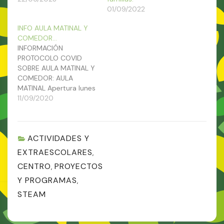
01/09/2022
INFO AULA MATINAL Y
COMEDOR…
INFORMACIÓN
PROTOCOLO COVID
SOBRE AULA MATINAL Y
COMEDOR: AULA
MATINAL Apertura lunes
14 de septiembre en
11/09/2020
horario de 07:30 a
08:45, por turnos y
acceso por las
ACTIVIDADES Y
siguientes puertas:
Infantil de 3 y 4 años ->
EXTRAESCOLARES
,
C/ Luis de Góngora
CENTRO
PROYECTOS
,
(edificio guardería)
acceso puerta pequeña
Y PROGRAMAS
,
Infantil de 5 años a…
STEAM