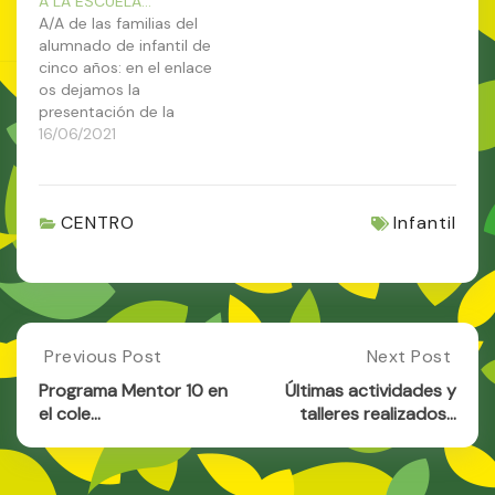
A LA ESCUELA…
(Guardería) en
A/A de las familias del
Navidades. Esa
alumnado de infantil de
posibilidad se ha
cinco años: en el enlace
convertido en un
os dejamos la
hecho. Es por ello que
presentación de la
les comunicamos que a
reunión de tránsito de
16/06/2021
partir del…
Infantil a Primaria con
toda la información y
consejos que el
CENTRO
Infantil
profesorado ha
elaborado para las
familias de estos
alumnos: REUNIÓN
TRÁNSITO INFANTIL-
PRIMARIA Igualmente,
Post
informamos a…
Previous Post
Next Post
Previous
Next
Post:
Post:
navigation
Programa Mentor 10 en
Últimas actividades y
Programa
Últimas
el cole…
talleres realizados…
Mentor
Actividades
10
Y
En
Talleres