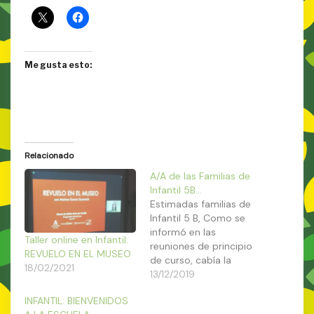
Me gusta esto:
Relacionado
A/A de las Familias de
Infantil 5B…
Estimadas familias de
Infantil 5 B, Como se
informó en las
Taller online en Infantil:
reuniones de principio
REVUELO EN EL MUSEO
de curso, cabía la
18/02/2021
posibilidad de la
13/12/2019
realización de obras en
INFANTIL: BIENVENIDOS
el edificio de Infantil