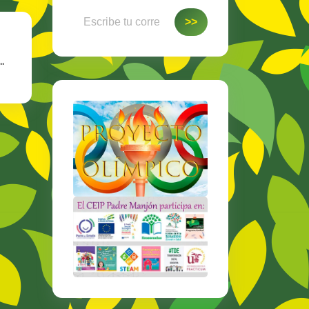
Escribe tu correo electrónico…
>>
t
…
S…