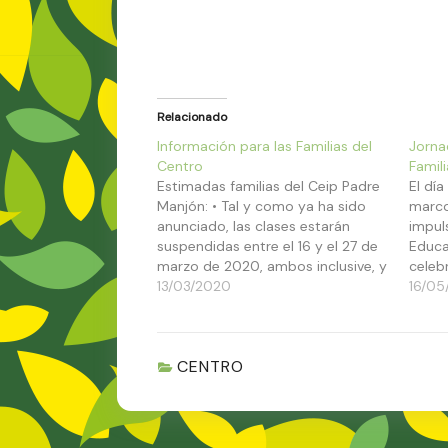
Relacionado
Información para las Familias del
Jorna
Centro
Famil
Estimadas familias del Ceip Padre
El dí
Manjón: • Tal y como ya ha sido
marco
anunciado, las clases estarán
impul
suspendidas entre el 16 y el 27 de
Educa
marzo de 2020, ambos inclusive, y
celeb
prorrogables según la situación. •
13/03/2020
de la
16/05
Todos los servicios relacionados
tendr
con el Centro estarán igualmente
forma
suspendidos (aula matinal,
21:00h
CENTRO
comedor, actividades…
las fa