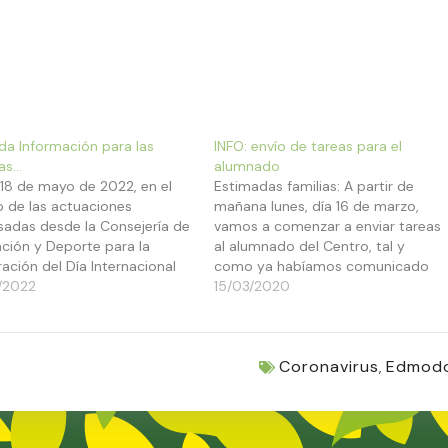
da Información para las
INFO: envío de tareas para el
ias…
alumnado
a 18 de mayo de 2022, en el
Estimadas familias: A partir de
 de las actuaciones
mañana lunes, día 16 de marzo,
sadas desde la Consejería de
vamos a comenzar a enviar tareas
ción y Deporte para la
al alumnado del Centro, tal y
ración del Día Internacional
como ya habíamos comunicado
s Familias (15 de mayo),
/2022
anteriormente. Como la
15/03/2020
á lugar una jornada de
suspensión de clases nos ha
ción, en horario de 17:00 a
cogido a todos repentinamente,
., dirigida principalmente a
en la mañana del lunes el
Coronavirus
Edmod
milias…
profesorado organizará el trabajo
,
y…