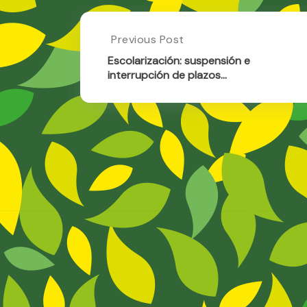
Post
Previous Post
Previous
Post:
navigation
Escolarización: suspensión e
Escolarización:
interrupción de plazos…
Suspensión
E
Interrupción
De
Plazos…