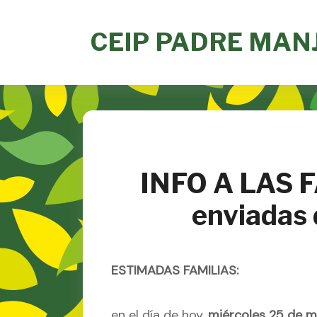
Skip
to
CEIP PADRE MAN
content
INFO A LAS F
enviadas
ESTIMADAS FAMILIAS:
en el día de hoy,
miércoles 25 de 