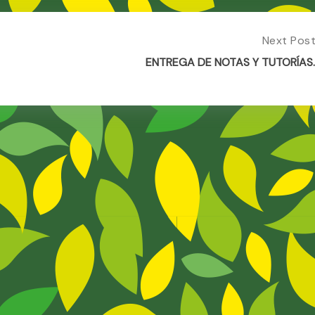
Next Pos
Next
Post:
ENTREGA DE NOTAS Y TUTORÍAS
ENTREGA
DE
NOTAS
Y
TUTORÍA