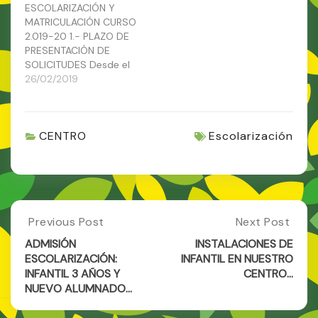
ESCOLARIZACIÓN Y
hijos/as e informaremos
MATRICULACIÓN CURSO
igualmente a través de
2.019-20 1.- PLAZO DE
nuestra web.
PRESENTACIÓN DE
Adjuntamos el decreto
SOLICITUDES Desde el
por el que se regula la
día 1 de marzo* al 1 de
26/02/2019
adscripción:…
abril en la Secretaría del
centro, durante el
horario lectivo, en los
CENTRO
Escolarización
Registros Generales y
telemáticamente. Los
impresos se recogerán
en la propia secretaría
(ANEXO III) o se sacarán
desde…
Post
Previous Post
Next Post
Previous
Next
Post:
Post:
navigation
ADMISIÓN
INSTALACIONES DE
ADMISIÓN
INSTALACIONE
ESCOLARIZACIÓN:
INFANTIL EN NUESTRO
ESCOLARIZACIÓN:
DE
INFANTIL 3 AÑOS Y
CENTRO…
INFANTIL
INFANTIL
NUEVO ALUMNADO…
3
EN
AÑOS
NUESTRO