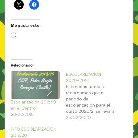
Me gusta esto:
C
a
r
g
Relacionado
a
ESCOLARIZACIÓN
2020-2021
n
Estimadas familias,
d
recordamos que el
periodo de
o
Escolarización 2018/19
escolarización para el
en el Centro
.
curso 2020/21 se llevará
26/02/2018
a cabo durante todo el
25/02/2020
.
mes de marzo. En breve
INFO ESCOLARIZACIÓN
enviaremos una circular
.
2019/20
por medio de sus