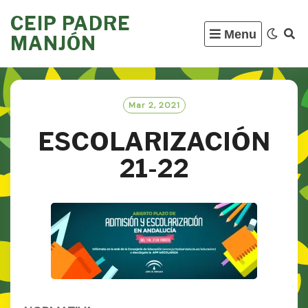
Skip
CEIP PADRE
to
Menu
MANJÓN
content
Mar 2, 2021
ESCOLARIZACIÓN
21-22