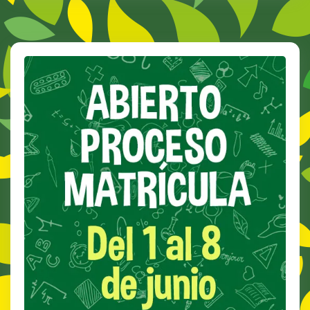
Y
CENTRO…
NUEVO
ALUMNADO…