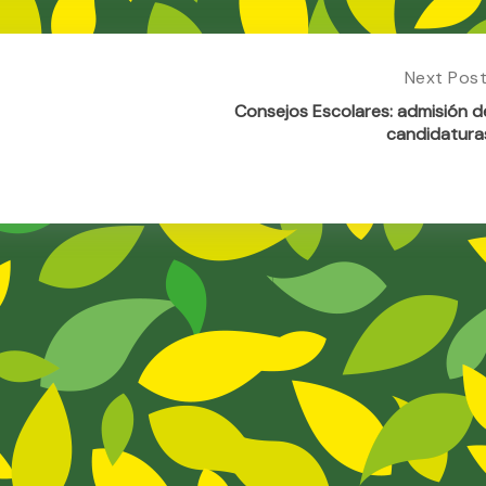
Next Pos
Next
Post:
Consejos Escolares: admisión d
Consejos
candidatura
Escolares
Admisión
De
Candidat