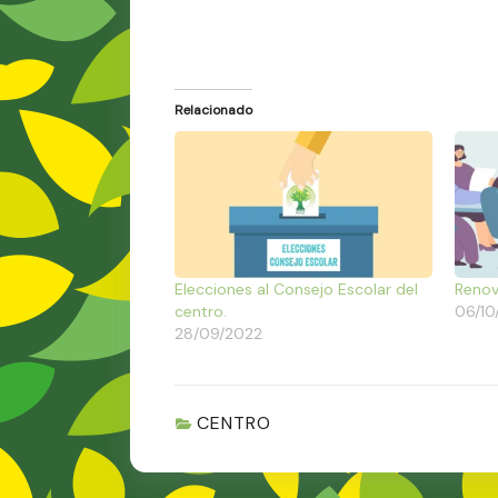
Relacionado
Elecciones al Consejo Escolar del
Renov
centro.
06/10
28/09/2022
CENTRO