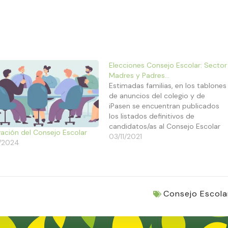
Elecciones Consejo Escolar: Sector
Madres y Padres…
Estimadas familias, en los tablones
de anuncios del colegio y de
iPasen se encuentran publicados
los listados definitivos de
candidatos/as al Consejo Escolar
ación del Consejo Escolar
del Centro por el sector de
03/11/2021
/2024
Madres, Padres y representantes
legales del alumnado. La Dirección
Consejo Escola