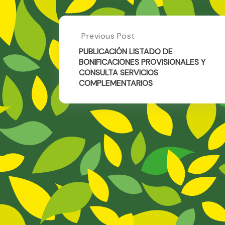
Post
Previous Post
Previous
Post:
navigation
PUBLICACIÓN LISTADO DE
PUBLICACIÓN
BONIFICACIONES PROVISIONALES Y
LISTADO
CONSULTA SERVICIOS
DE
COMPLEMENTARIOS
BONIFICACIONES
PROVISIONALES
Y
CONSULTA
SERVICIOS
COMPLEMENTARIOS