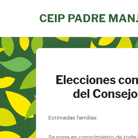
Skip
to
CEIP PADRE MAN
content
Elecciones con
del Consejo
Estimadas familias:
Se pone en conocimiento de toda l