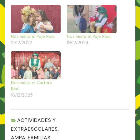
Nos visita el Paje Real.
Nos visita el Paje Real
21/12/2022
19/12/2024
Nos visita el Cartero
Real
18/12/2025
ACTIVIDADES Y
EXTRAESCOLARES
,
AMPA
FAMILIAS
,