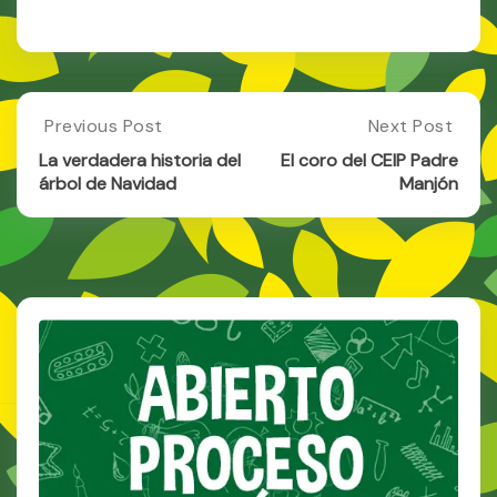
Post
Previous Post
Next Post
Previous
Next
Post:
Post:
navigation
La verdadera historia del
El coro del CEIP Padre
La
El
árbol de Navidad
Manjón
Verdadera
Coro
Historia
Del
Del
CEIP
Árbol
Padre
De
Manjón
Navidad