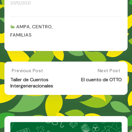
20/12/2021
AMPA
CENTRO
,
,
FAMILIAS
Post
Previous Post
Next Post
Previous
Next
Post:
Post:
navigation
Taller de Cuentos
El cuento de OTTO
Taller
El
Intergeneracionales
De
Cuento
Cuentos
De
Intergeneracionales
OTTO