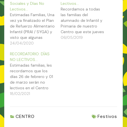
Sociales y Días No
Lectivos…
Lectivos…
Recordamos a todas
Estimadas Familias, Una
las familias del
vez ya finalizado el Plan
alumnado de Infantil y
de Refuerzo Alimentario
Primaria de nuestro
Infantil (PRAI / SYGA) y
Centro que este jueves
visto que algunas
y viernes, días 09 y 10
06/05/2019
familias del alumnado
24/04/2020
de mayo, serán días NO
de nuestro Centro se
LECTIVOS en los
RECORDATORIO: DÍAS
han quedado fuera del
centros educativos de
NO LECTIVOS…
mismo, les
nuestra localidad
Estimadas familias, les
comunicamos que si
aprobados en el
recordamos que los
éstas se ven en la
Consejo Escolar
días 26 de febrero y 01
necesidad de solicitar
Municipal de principio
de marzo serán no
alimentos, por favor, se
de curso. El lunes 13
lectivos en el Centro
pongan en contacto…
retomaremos…
(viernes y lunes,
18/02/2021
respectivamente). El
primero, por ser el Día
de la Comunidad
CENTRO
Festivos
Educativa y el segundo,
debido a la fiesta en