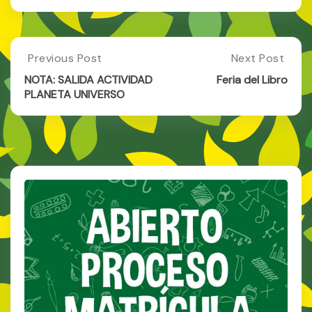
domingo del Día de
Andalucía.
Post
Previous Post
Next Post
Previous
Next
Post:
Post:
navigation
NOTA: SALIDA ACTIVIDAD
Feria del Libro
NOTA:
Feria
PLANETA UNIVERSO
SALIDA
Del
ACTIVIDAD
Libro
PLANETA
UNIVERSO