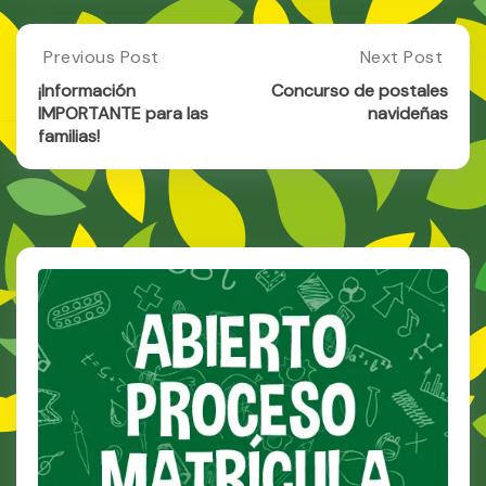
Post
Previous Post
Next Post
Previous
Next
Post:
Post:
navigation
¡Información
Concurso de postales
¡Información
Concurso
IMPORTANTE para las
navideñas
IMPORTANTE
De
familias!
Para
Postales
Las
Navideñas
Familias!