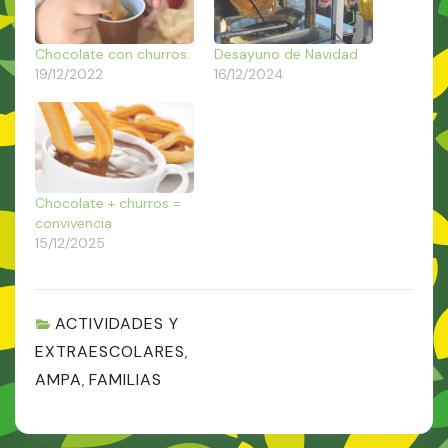
Chocolate con churros.
Desayuno de Navidad
19/12/2022
16/12/2024
Chocolate + churros =
convivencia
15/12/2025
ACTIVIDADES Y
EXTRAESCOLARES
,
AMPA
FAMILIAS
,