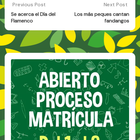
Post
Previous Post
Next Post
Previous
Next
Post:
Post:
navigation
Se acerca el Día del
Los más peques cantan
Se
Los
Flamenco
fandangos
Acerca
Más
El
Peques
Día
Cantan
Del
Fandangos
Flamenco