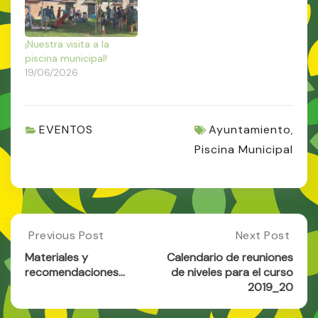
¡Nuestra visita a la
piscina municipal!
19/06/2026
EVENTOS
Ayuntamiento
,
Piscina Municipal
Post
Previous Post
Next Post
Previous
Next
Post:
Post:
navigation
Materiales y
Calendario de reuniones
Materiales
Calendario
recomendaciones…
de niveles para el curso
Y
De
2019_20
Recomendaciones…
Reuniones
De