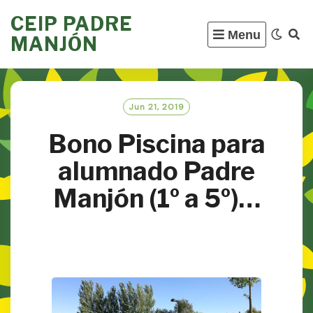
Skip
CEIP PADRE
to
Menu
MANJÓN
content
Jun 21, 2019
Bono Piscina para
alumnado Padre
Manjón (1º a 5º)…