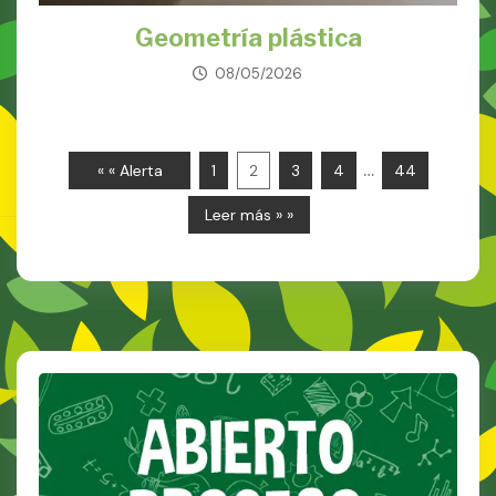
Geometría plástica
08/05/2026
…
« « Alerta
1
2
3
4
44
Leer más » »