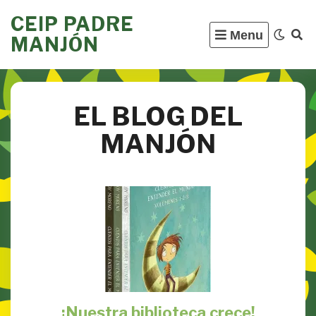
Skip
CEIP PADRE
to
Menu
MANJÓN
content
EL BLOG DEL
MANJÓN
¡Nuestra biblioteca crece!