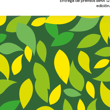
Entrega de premios BIMA 12
Entrega
edición
De
Premios
BIMA
12º
Edición…