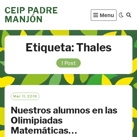
Skip
CEIP PADRE
to
Menu
MANJÓN
content
Etiqueta:
Thales
1 Post
Mar 11, 2019
Nuestros alumnos en las
Olimipiadas
Matemáticas…