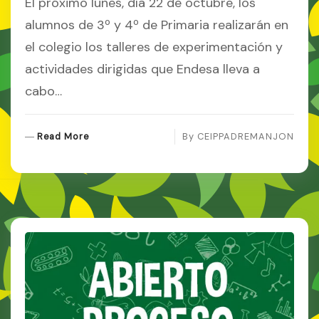
El próximo lunes, día 22 de octubre, los
alumnos de 3º y 4º de Primaria realizarán en
el colegio los talleres de experimentación y
actividades dirigidas que Endesa lleva a
cabo…
R
Read More
By
CEIPPADREMANJON
E
A
D
M
O
R
E