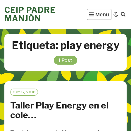
Skip
CEIP PADRE
to
Menu
MANJÓN
content
Etiqueta:
play energy
1 Post
Oct 17, 2018
Taller Play Energy en el
cole…