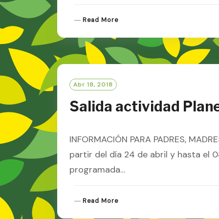
R
Read More
E
A
D
M
O
R
Abr 18, 2018
E
Salida actividad Plan
INFORMACIÓN PARA PADRES, MADRE
partir del día 24 de abril y hasta el
programada…
R
Read More
E