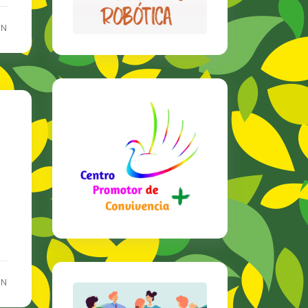
ON
ON