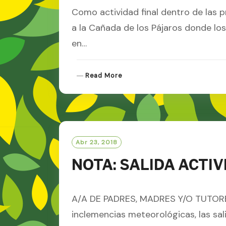
Como actividad final dentro de las p
a la Cañada de los Pájaros donde los
en…
R
Read More
E
A
D
M
O
R
Abr 23, 2018
E
NOTA: SALIDA ACTI
A/A DE PADRES, MADRES Y/O TUTORE
inclemencias meteorológicas, las sal