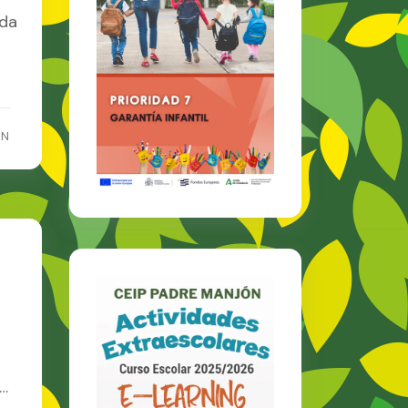
ida
s
ON
a…