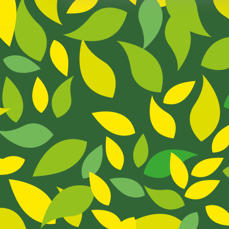
A
D
M
O
R
E