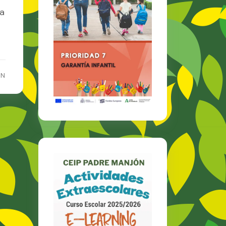
la
ON