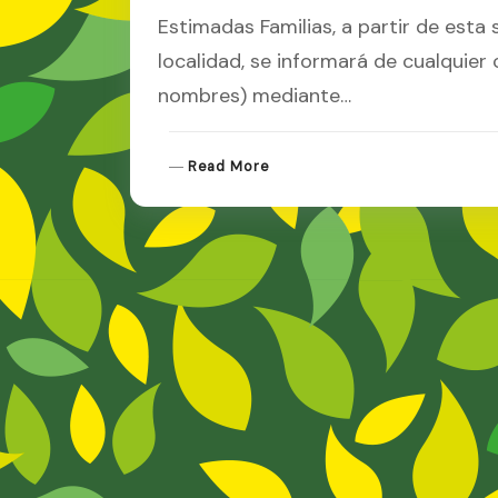
Estimadas Familias, a partir de esta
localidad, se informará de cualquier
nombres) mediante…
R
Read More
E
A
D
M
O
R
E