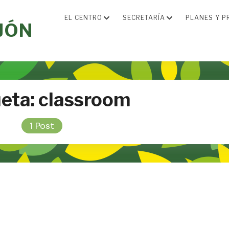
EL CENTRO
SECRETARÍA
PLANES Y P
JÓN
ueta:
classroom
1 Post